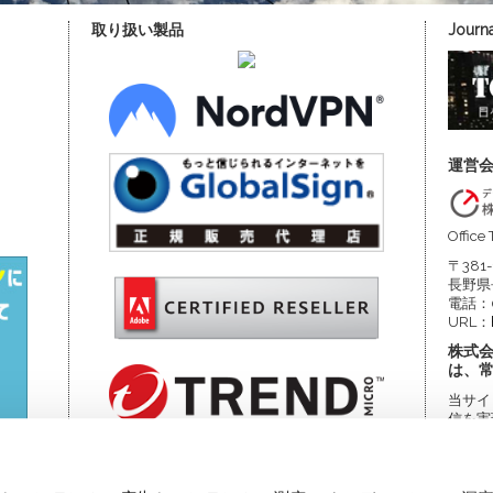
取り扱い製品
Journa
運営
Office
〒381-
長野県
電話：0
URL：
株式会
は、常
当サイ
信を実
三者に
してい
Copyrigh