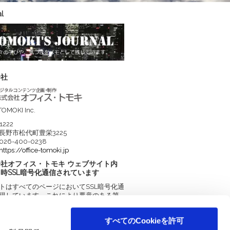
l
会社
 TOMOKI Inc.
1222
長野市松代町豊栄3225
26-400-0238
https://office-tomoki.jp
社オフィス・トモキ ウェブサイト内
時SSL暗号化通信されています
トはすべてのページにおいてSSL暗号化通
現しています。これにより悪意のある第
情報を盗聴・改ざんされる可能性を排除
ます。
すべてのCookieを許可
t 2017. All Rights Reserved.