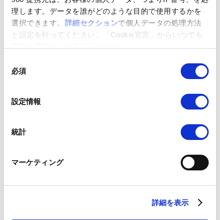
理します。データを誰がどのような目的で使用するかを
選択できます。
詳細セクション
で個人データの処理方法
と設定を行ってください。「Cookie宣言」からいつでも
同意を変更または撤回できます。
同
必須
意
の
選
設定情報
択
統計
マーケティング
取り扱い製品
詳細を表示