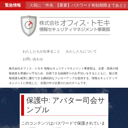
登録メールアドレス宛に「件名: 【重要】パスワード有効期限まであと
緊急情報
わたしたちが出来ること
わたしたちについて
お問い合わせ
株式会社オフィス・トモキ 情報セキュリティマネジメント事業部は、企業・団体の情
報資産を脅威から守るため、自衛できる組織作りのお手伝いをするとともに、個人情
報保護を確実に履行できる継続的なフォローアップを提供する、情報セキュリティマ
ネジメントに特化した、全国の中小企業のためのチームです。
保護中: アバター司会サ
ンプル
このコンテンツはパスワードで保護されていま