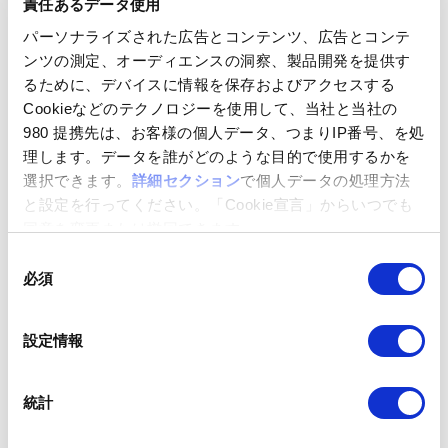
責任あるデータ使用
参加団体
パーソナライズされた広告とコンテンツ、広告とコンテ
ンツの測定、オーディエンスの洞察、製品開発を提供す
るために、デバイスに情報を保存およびアクセスする
Cookieなどのテクノロジーを使用して、当社と当社の
980 提携先は、お客様の個人データ、つまりIP番号、を処
理します。データを誰がどのような目的で使用するかを
選択できます。
詳細セクション
で個人データの処理方法
参加中
と設定を行ってください。「Cookie宣言」からいつでも
同意を変更または撤回できます。
同
必須
意
の
選
設定情報
択
統計